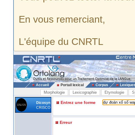
En vous remerciant,
L'équipe du CNRTL
Accueil
Portail lexical
Corpus
Lexique
Morphologie
Lexicographie
Etymologie
S
Entrez une forme
Dicosyn
CRISCO
Erreur