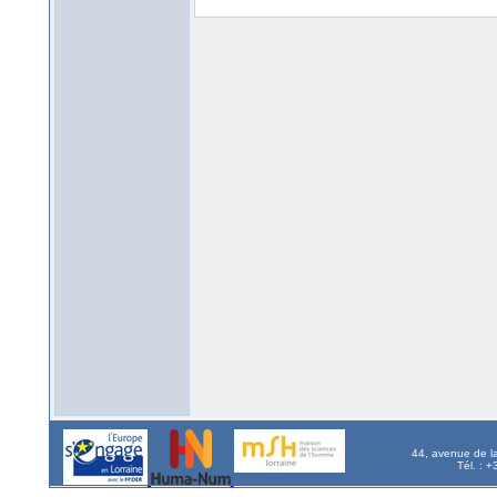
44, avenue de l
Tél. : 