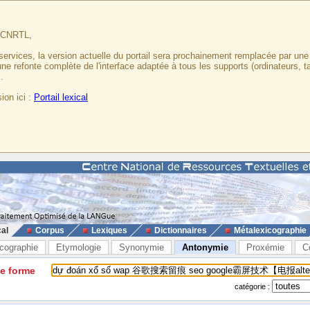
u CNRTL,
services, la version actuelle du portail sera prochainement remplacée par un
 une refonte complète de l'interface adaptée à tous les supports (ordinateurs, t
.
ion ici :
Portail lexical
cal
Corpus
Lexiques
Dictionnaires
Métalexicographie
cographie
Etymologie
Synonymie
Antonymie
Proxémie
C
ne forme
catégorie :