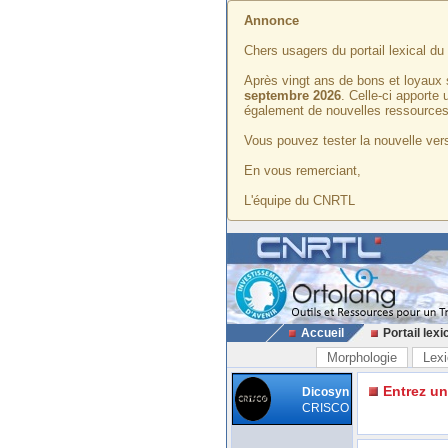
Annonce
Chers usagers du portail lexical d
Après vingt ans de bons et loyaux 
septembre 2026
. Celle-ci apporte
également de nouvelles ressources
Vous pouvez tester la nouvelle vers
En vous remerciant,
L'équipe du CNRTL
Accueil
Portail lexi
Morphologie
Lexi
Entrez u
Dicosyn
CRISCO