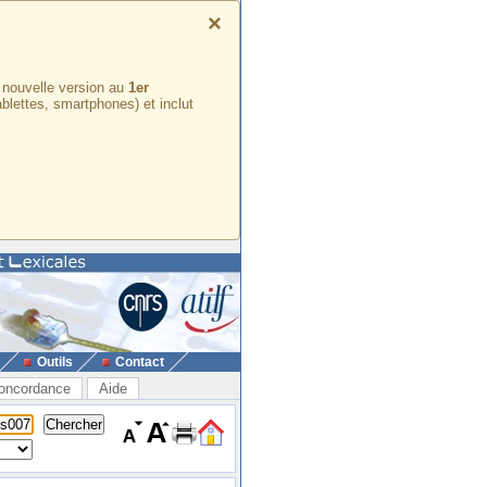
×
e nouvelle version au
1er
ablettes, smartphones) et inclut
Outils
Contact
oncordance
Aide