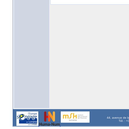
44, avenue de l
Tél. : 