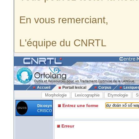
En vous remerciant,
L'équipe du CNRTL
Accueil
Portail lexical
Corpus
Lexique
Morphologie
Lexicographie
Etymologie
S
Entrez une forme
Dicosyn
CRISCO
Erreur