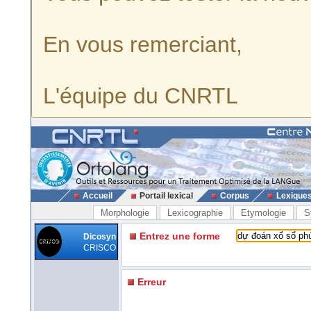
En vous remerciant,
L'équipe du CNRTL
Accueil
Portail lexical
Corpus
Lexique
Morphologie
Lexicographie
Etymologie
S
Entrez une forme
Dicosyn
CRISCO
Erreur