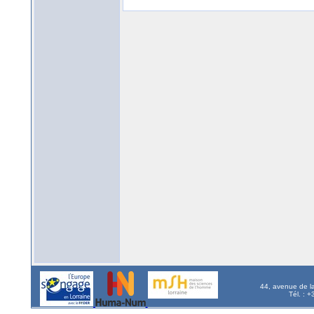
44, avenue de l
Tél. : 