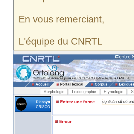
En vous remerciant,
L'équipe du CNRTL
Accueil
Portail lexical
Corpus
Lexique
Morphologie
Lexicographie
Etymologie
S
Entrez une forme
Dicosyn
CRISCO
Erreur