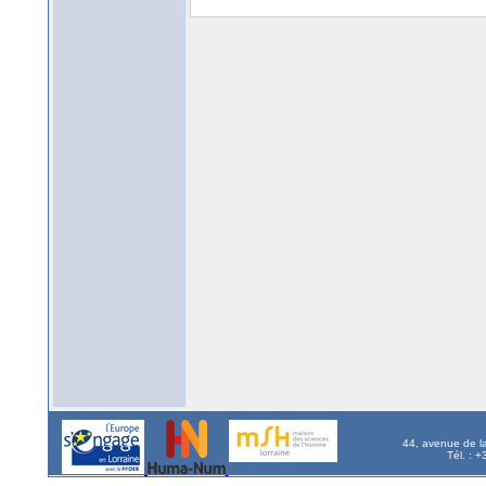
44, avenue de l
Tél. : 