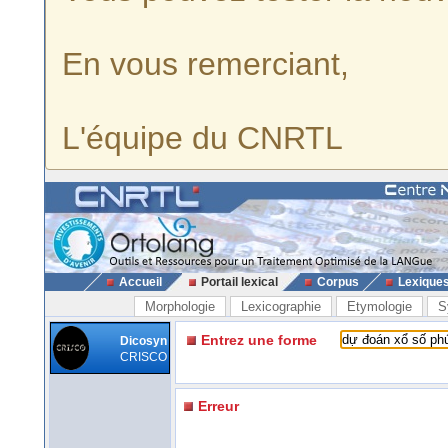
En vous remerciant,
L'équipe du CNRTL
Accueil
Portail lexical
Corpus
Lexique
Morphologie
Lexicographie
Etymologie
S
Entrez une forme
Dicosyn
CRISCO
Erreur