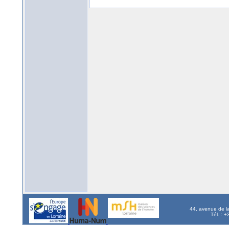
44, avenue de l
Tél. : 