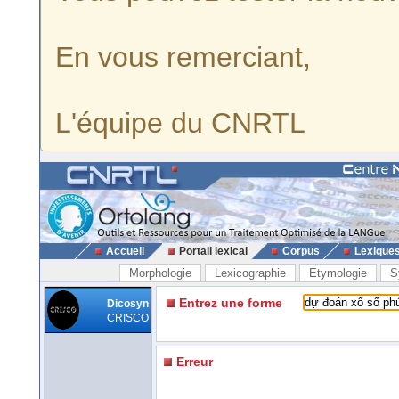
En vous remerciant,
L'équipe du CNRTL
Accueil
Portail lexical
Corpus
Lexique
Morphologie
Lexicographie
Etymologie
S
Entrez une forme
Dicosyn
CRISCO
Erreur