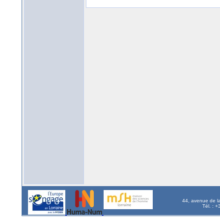
44, avenue de l
Tél. : 