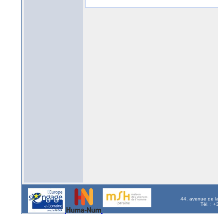
44, avenue de l
Tél. : 