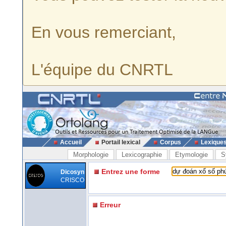
En vous remerciant,
L'équipe du CNRTL
Accueil
Portail lexical
Corpus
Lexique
Morphologie
Lexicographie
Etymologie
S
Entrez une forme
Dicosyn
CRISCO
Erreur