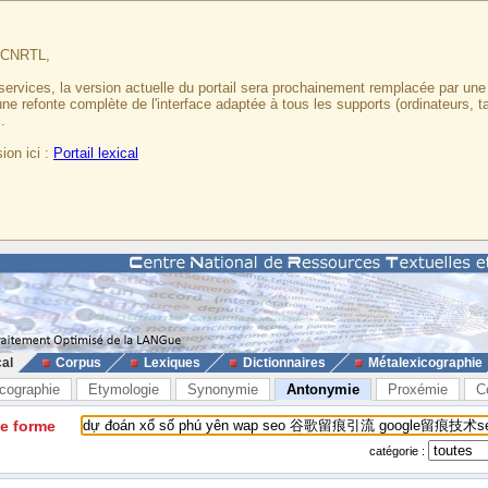
u CNRTL,
services, la version actuelle du portail sera prochainement remplacée par un
 une refonte complète de l'interface adaptée à tous les supports (ordinateurs, t
.
ion ici :
Portail lexical
cal
Corpus
Lexiques
Dictionnaires
Métalexicographie
cographie
Etymologie
Synonymie
Antonymie
Proxémie
C
ne forme
catégorie :