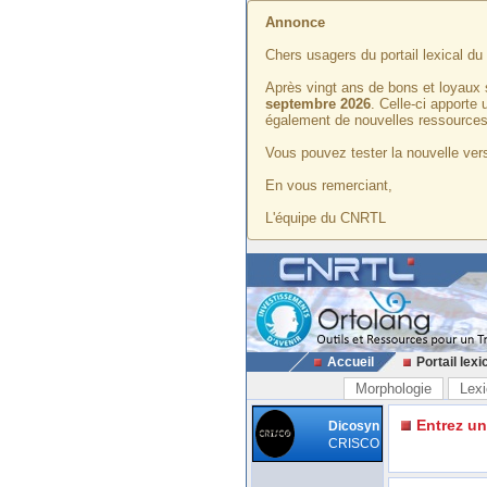
Annonce
Chers usagers du portail lexical d
Après vingt ans de bons et loyaux 
septembre 2026
. Celle-ci apporte
également de nouvelles ressources
Vous pouvez tester la nouvelle vers
En vous remerciant,
L'équipe du CNRTL
Accueil
Portail lexi
Morphologie
Lexi
Entrez u
Dicosyn
CRISCO