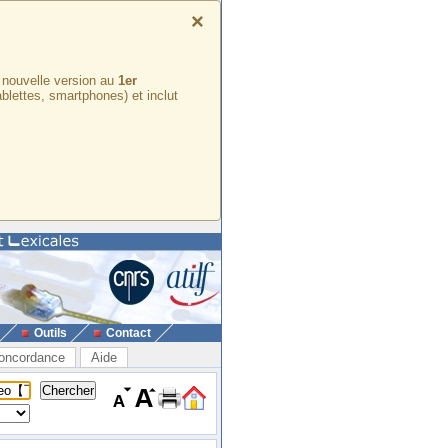
×
e nouvelle version au
1er
ablettes, smartphones) et inclut
Outils
Contact
oncordance
Aide