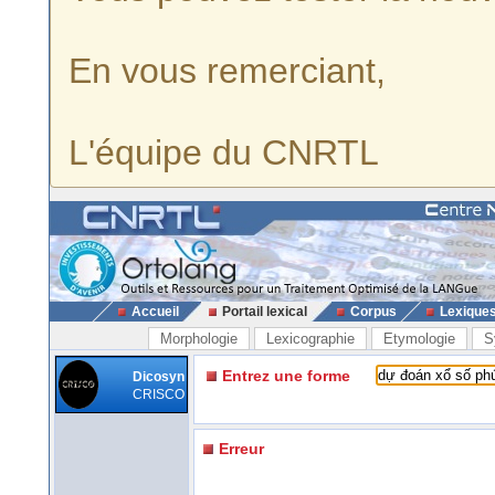
En vous remerciant,
L'équipe du CNRTL
Accueil
Portail lexical
Corpus
Lexique
Morphologie
Lexicographie
Etymologie
S
Entrez une forme
Dicosyn
CRISCO
Erreur