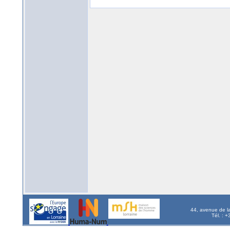
44, avenue de l
Tél. : 