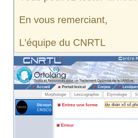
En vous remerciant,
L'équipe du CNRTL
Accueil
Portail lexical
Corpus
Lexique
Morphologie
Lexicographie
Etymologie
S
Entrez une forme
Dicosyn
CRISCO
Erreur