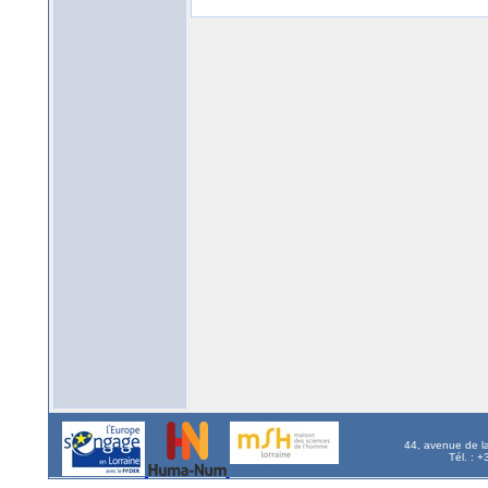
44, avenue de l
Tél. : 