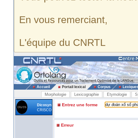
En vous remerciant,
L'équipe du CNRTL
Accueil
Portail lexical
Corpus
Lexique
Morphologie
Lexicographie
Etymologie
S
Entrez une forme
Dicosyn
CRISCO
Erreur