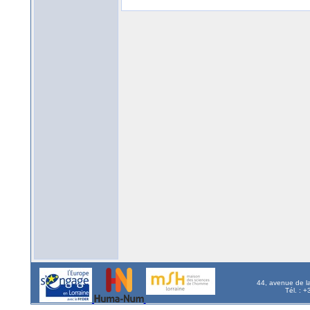
44, avenue de l
Tél. : 