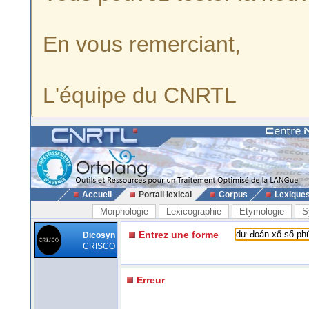
En vous remerciant,
L'équipe du CNRTL
Accueil
Portail lexical
Corpus
Lexique
Morphologie
Lexicographie
Etymologie
S
Entrez une forme
Dicosyn
CRISCO
Erreur