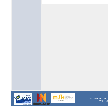
44, avenue de l
Tél. : 