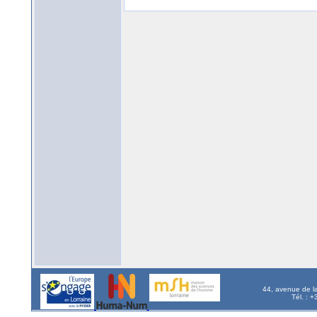
44, avenue de l
Tél. : 