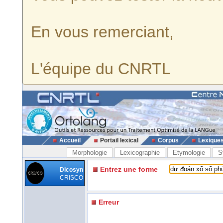
En vous remerciant,
L'équipe du CNRTL
Accueil
Portail lexical
Corpus
Lexique
Morphologie
Lexicographie
Etymologie
S
Entrez une forme
Dicosyn
CRISCO
Erreur