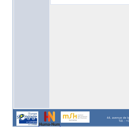
44, avenue de l
Tél. : 