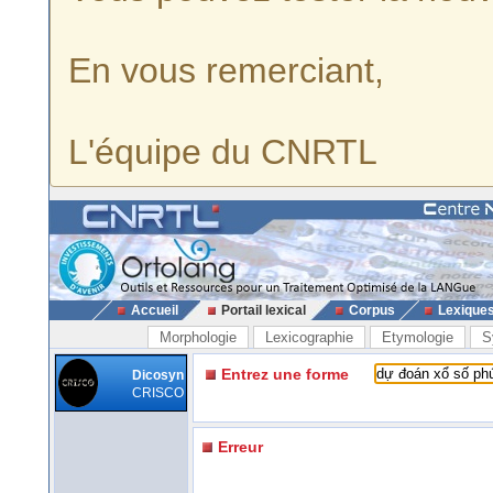
En vous remerciant,
L'équipe du CNRTL
Accueil
Portail lexical
Corpus
Lexique
Morphologie
Lexicographie
Etymologie
S
Entrez une forme
Dicosyn
CRISCO
Erreur