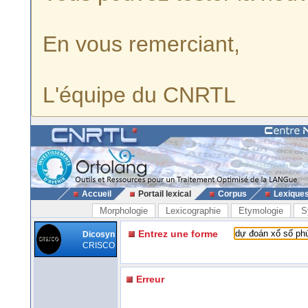
En vous remerciant,
L'équipe du CNRTL
Accueil
Portail lexical
Corpus
Lexique
Morphologie
Lexicographie
Etymologie
S
Entrez une forme
Dicosyn
CRISCO
Erreur