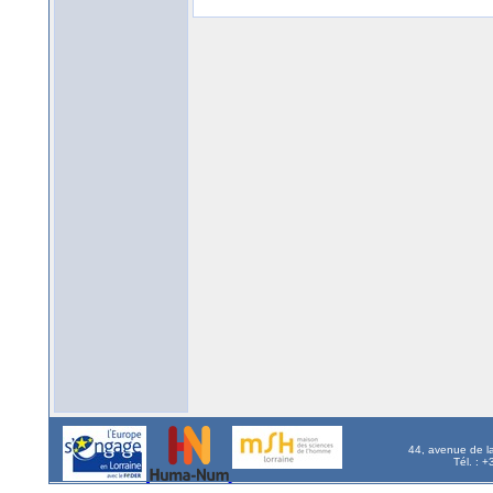
44, avenue de l
Tél. : 