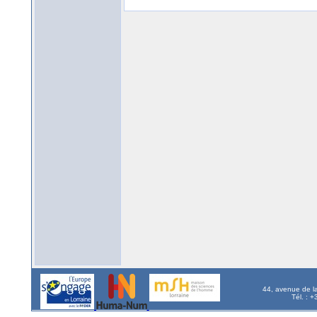
44, avenue de l
Tél. : 