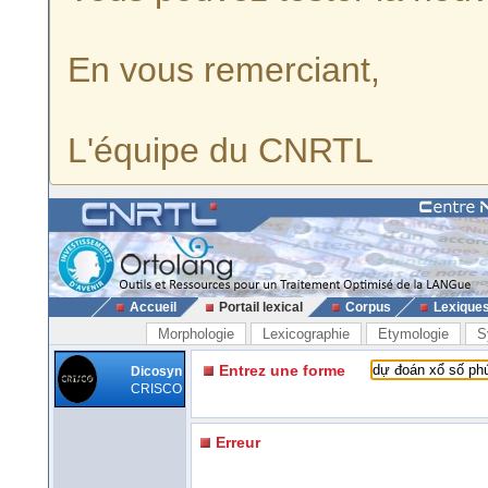
En vous remerciant,
L'équipe du CNRTL
Accueil
Portail lexical
Corpus
Lexique
Morphologie
Lexicographie
Etymologie
S
Entrez une forme
Dicosyn
CRISCO
Erreur