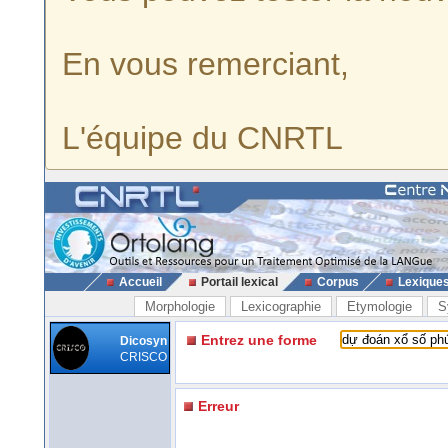
En vous remerciant,
L'équipe du CNRTL
Accueil
Portail lexical
Corpus
Lexique
Morphologie
Lexicographie
Etymologie
S
Entrez une forme
Dicosyn
CRISCO
Erreur