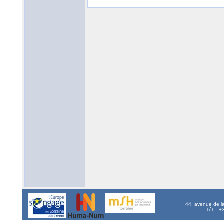
44, avenue de l
Tél. : 