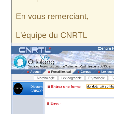
En vous remerciant,
L'équipe du CNRTL
Accueil
Portail lexical
Corpus
Lexique
Morphologie
Lexicographie
Etymologie
S
Entrez une forme
Dicosyn
CRISCO
Erreur