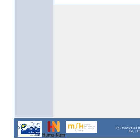
44, avenue de l
Tél. : 