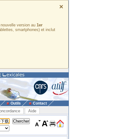
×
e nouvelle version au
1er
ablettes, smartphones) et inclut
Outils
Contact
oncordance
Aide