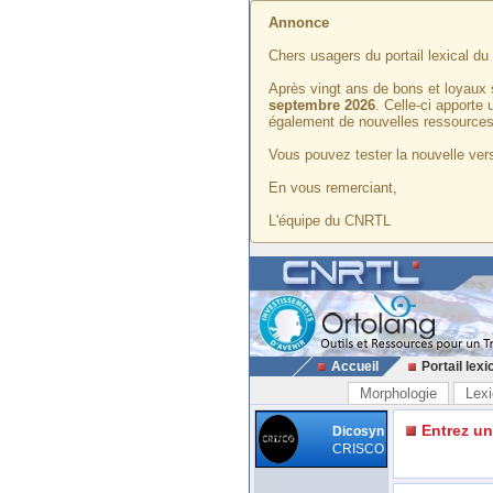
Annonce
Chers usagers du portail lexical d
Après vingt ans de bons et loyaux 
septembre 2026
. Celle-ci apporte
également de nouvelles ressources
Vous pouvez tester la nouvelle vers
En vous remerciant,
L'équipe du CNRTL
Accueil
Portail lexi
Morphologie
Lexi
Entrez u
Dicosyn
CRISCO