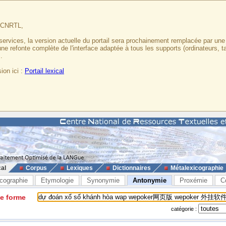
u CNRTL,
services, la version actuelle du portail sera prochainement remplacée par un
 une refonte complète de l'interface adaptée à tous les supports (ordinateurs, t
.
ion ici :
Portail lexical
cal
Corpus
Lexiques
Dictionnaires
Métalexicographie
cographie
Etymologie
Synonymie
Antonymie
Proxémie
C
ne forme
catégorie :