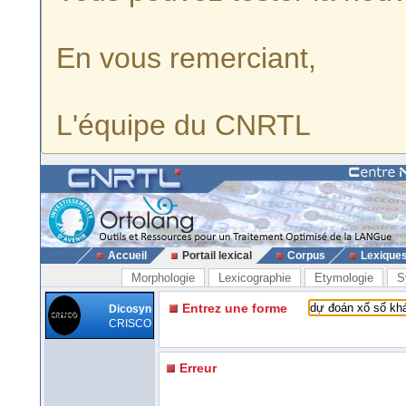
En vous remerciant,
L'équipe du CNRTL
Accueil
Portail lexical
Corpus
Lexique
Morphologie
Lexicographie
Etymologie
S
Entrez une forme
Dicosyn
CRISCO
Erreur