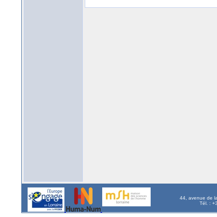
44, avenue de l
Tél. : 