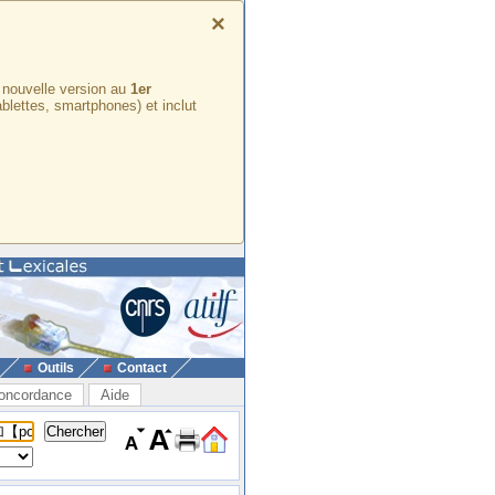
×
e nouvelle version au
1er
ablettes, smartphones) et inclut
Outils
Contact
oncordance
Aide