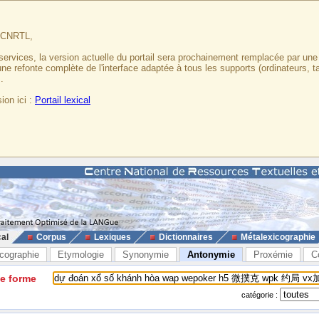
u CNRTL,
services, la version actuelle du portail sera prochainement remplacée par un
 une refonte complète de l'interface adaptée à tous les supports (ordinateurs, t
.
ion ici :
Portail lexical
cal
Corpus
Lexiques
Dictionnaires
Métalexicographie
cographie
Etymologie
Synonymie
Antonymie
Proxémie
C
ne forme
catégorie :