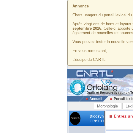
Annonce
Chers usagers du portail lexical d
Après vingt ans de bons et loyaux 
septembre 2026
. Celle-ci apporte
également de nouvelles ressources
Vous pouvez tester la nouvelle vers
En vous remerciant,
L'équipe du CNRTL
Accueil
Portail lexi
Morphologie
Lexi
Entrez u
Dicosyn
CRISCO