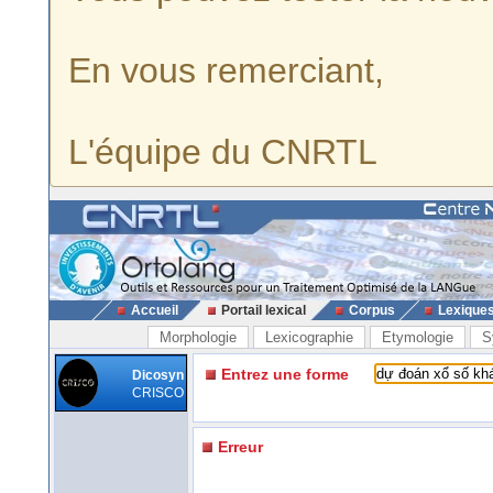
En vous remerciant,
L'équipe du CNRTL
Accueil
Portail lexical
Corpus
Lexique
Morphologie
Lexicographie
Etymologie
S
Entrez une forme
Dicosyn
CRISCO
Erreur