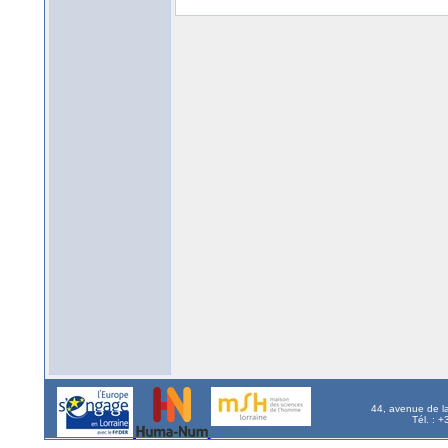
44, avenue de l
Tél. : 