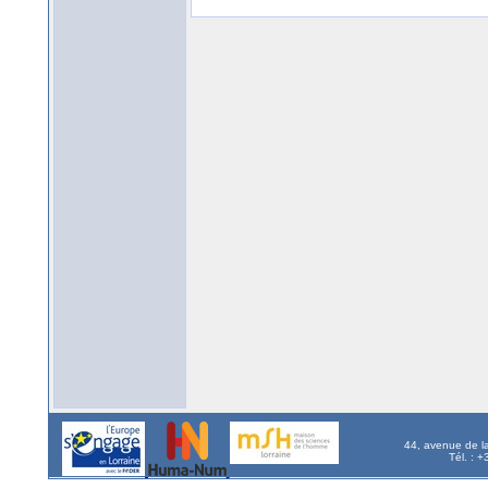
44, avenue de l
Tél. : 