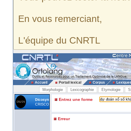
En vous remerciant,
L'équipe du CNRTL
Accueil
Portail lexical
Corpus
Lexique
Morphologie
Lexicographie
Etymologie
S
Entrez une forme
Dicosyn
CRISCO
Erreur