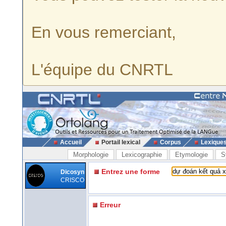
En vous remerciant,
L'équipe du CNRTL
Accueil
Portail lexical
Corpus
Lexique
Morphologie
Lexicographie
Etymologie
S
Entrez une forme
Dicosyn
CRISCO
Erreur