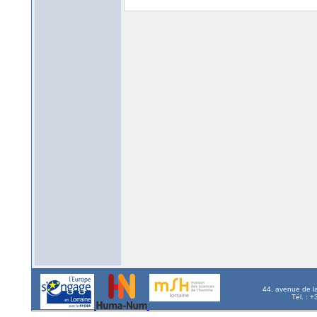
44, avenue de l
Tél. : 