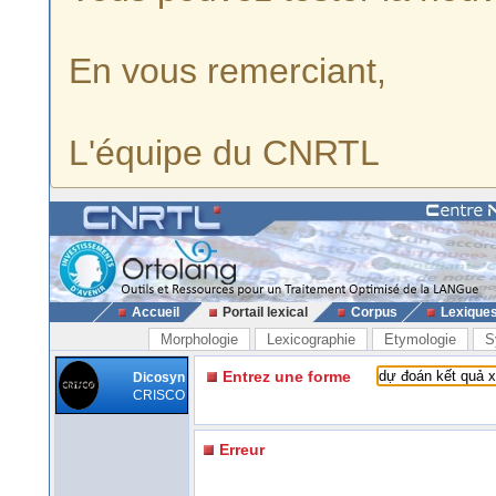
En vous remerciant,
L'équipe du CNRTL
Accueil
Portail lexical
Corpus
Lexique
Morphologie
Lexicographie
Etymologie
S
Entrez une forme
Dicosyn
CRISCO
Erreur