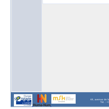
44, avenue de l
Tél. : 