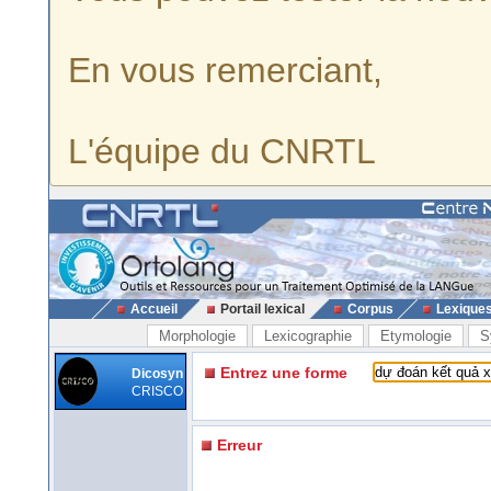
En vous remerciant,
L'équipe du CNRTL
Accueil
Portail lexical
Corpus
Lexique
Morphologie
Lexicographie
Etymologie
S
Entrez une forme
Dicosyn
CRISCO
Erreur