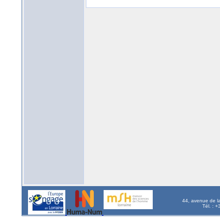
44, avenue de l
Tél. : 