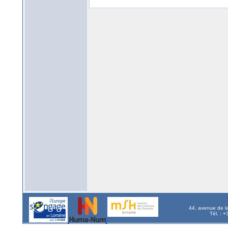
44, avenue de l
Tél. : 