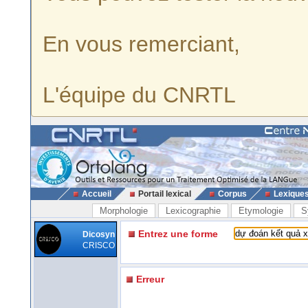
En vous remerciant,
L'équipe du CNRTL
Accueil
Portail lexical
Corpus
Lexique
Morphologie
Lexicographie
Etymologie
S
Entrez une forme
Dicosyn
CRISCO
Erreur