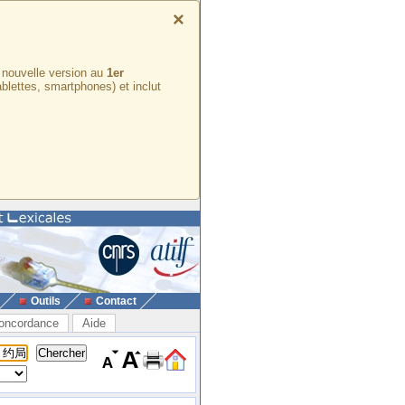
×
e nouvelle version au
1er
ablettes, smartphones) et inclut
Outils
Contact
oncordance
Aide