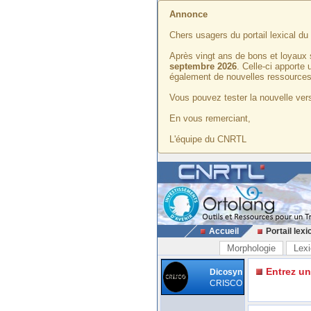
Annonce
Chers usagers du portail lexical d
Après vingt ans de bons et loyaux 
septembre 2026
. Celle-ci apporte
également de nouvelles ressources
Vous pouvez tester la nouvelle vers
En vous remerciant,
L'équipe du CNRTL
Accueil
Portail lexi
Morphologie
Lexi
Entrez u
Dicosyn
CRISCO