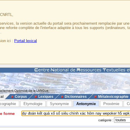
u CNRTL,
services, la version actuelle du portail sera prochainement remplacée par un
 une refonte complète de l'interface adaptée à tous les supports (ordinateurs, t
.
ion ici :
Portail lexical
cal
Corpus
Lexiques
Dictionnaires
Métalexicographie
cographie
Etymologie
Synonymie
Antonymie
Proxémie
C
ne forme
catégorie :