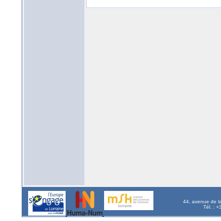
44, avenue de l
Tél. : 