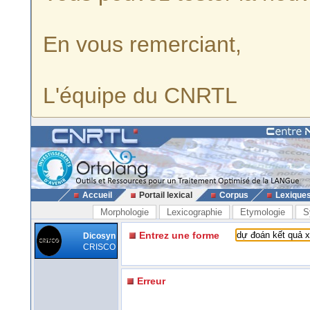
En vous remerciant,
L'équipe du CNRTL
Accueil
Portail lexical
Corpus
Lexique
Morphologie
Lexicographie
Etymologie
S
Entrez une forme
Dicosyn
CRISCO
Erreur