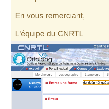
En vous remerciant,
L'équipe du CNRTL
Accueil
Portail lexical
Corpus
Lexique
Morphologie
Lexicographie
Etymologie
S
Entrez une forme
Dicosyn
CRISCO
Erreur