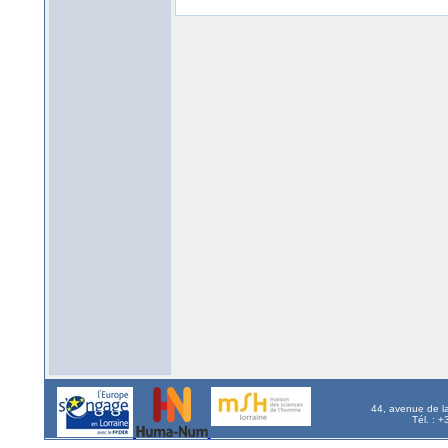
44, avenue de l
Tél. : 