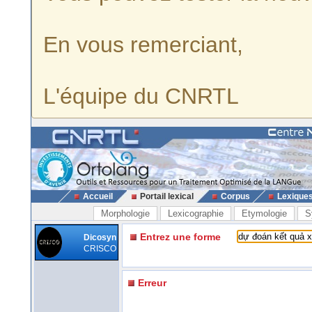
En vous remerciant,
L'équipe du CNRTL
Accueil
Portail lexical
Corpus
Lexique
Morphologie
Lexicographie
Etymologie
S
Entrez une forme
Dicosyn
CRISCO
Erreur