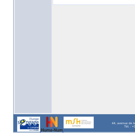
44, avenue de l
Tél. : 