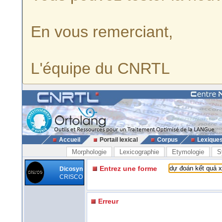
En vous remerciant,
L'équipe du CNRTL
Accueil
Portail lexical
Corpus
Lexique
Morphologie
Lexicographie
Etymologie
S
Entrez une forme
Dicosyn
CRISCO
Erreur