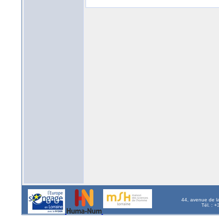
44, avenue de l
Tél. : 