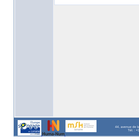
44, avenue de l
Tél. : 