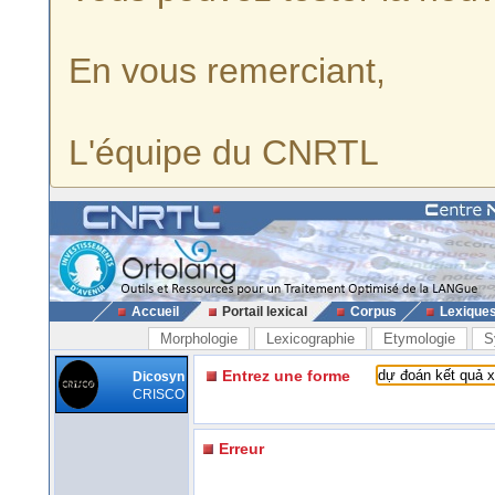
En vous remerciant,
L'équipe du CNRTL
Accueil
Portail lexical
Corpus
Lexique
Morphologie
Lexicographie
Etymologie
S
Entrez une forme
Dicosyn
CRISCO
Erreur