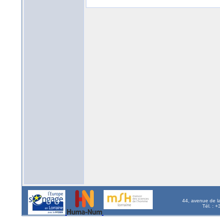
44, avenue de l
Tél. : 