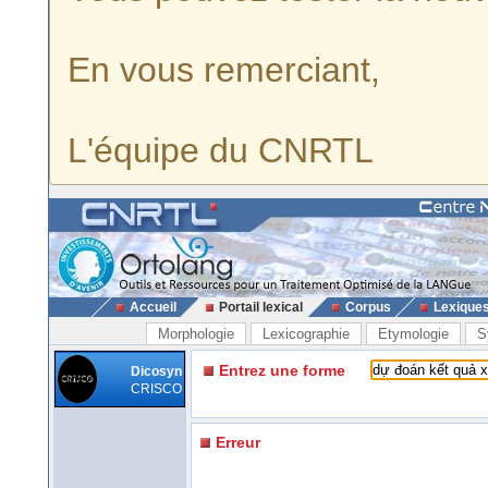
En vous remerciant,
L'équipe du CNRTL
Accueil
Portail lexical
Corpus
Lexique
Morphologie
Lexicographie
Etymologie
S
Entrez une forme
Dicosyn
CRISCO
Erreur