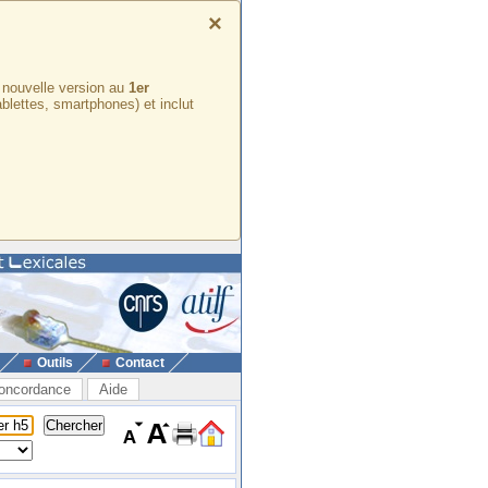
×
e nouvelle version au
1er
ablettes, smartphones) et inclut
Outils
Contact
oncordance
Aide