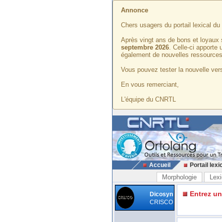
Annonce
Chers usagers du portail lexical d
Après vingt ans de bons et loyaux 
septembre 2026
. Celle-ci apporte
également de nouvelles ressources
Vous pouvez tester la nouvelle vers
En vous remerciant,
L'équipe du CNRTL
Accueil
Portail lexi
Morphologie
Lexi
Entrez u
Dicosyn
CRISCO