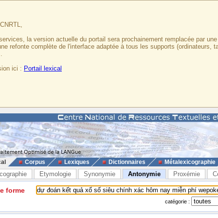
u CNRTL,
services, la version actuelle du portail sera prochainement remplacée par un
 une refonte complète de l'interface adaptée à tous les supports (ordinateurs, t
.
ion ici :
Portail lexical
cal
Corpus
Lexiques
Dictionnaires
Métalexicographie
cographie
Etymologie
Synonymie
Antonymie
Proxémie
C
ne forme
catégorie :