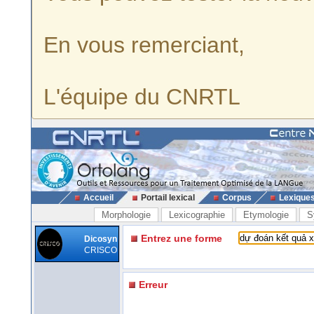
En vous remerciant,
L'équipe du CNRTL
Accueil
Portail lexical
Corpus
Lexique
Morphologie
Lexicographie
Etymologie
S
Entrez une forme
Dicosyn
CRISCO
Erreur