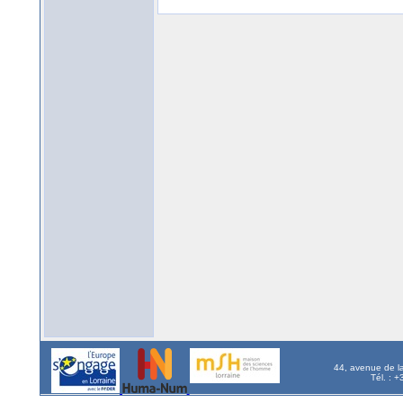
44, avenue de l
Tél. : 