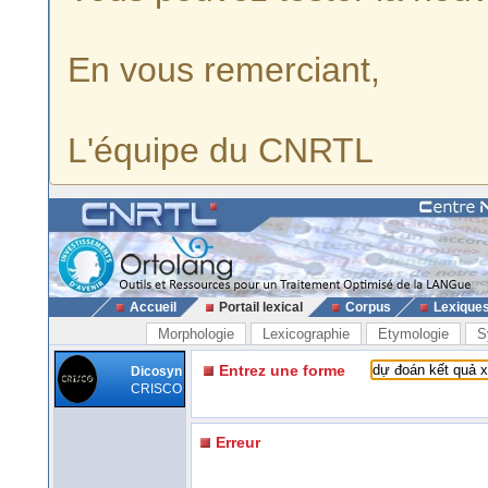
En vous remerciant,
L'équipe du CNRTL
Accueil
Portail lexical
Corpus
Lexique
Morphologie
Lexicographie
Etymologie
S
Entrez une forme
Dicosyn
CRISCO
Erreur