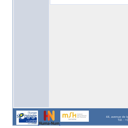
44, avenue de l
Tél. : 