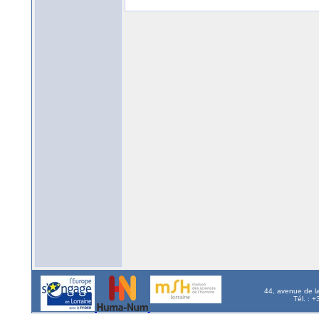
44, avenue de l
Tél. : 