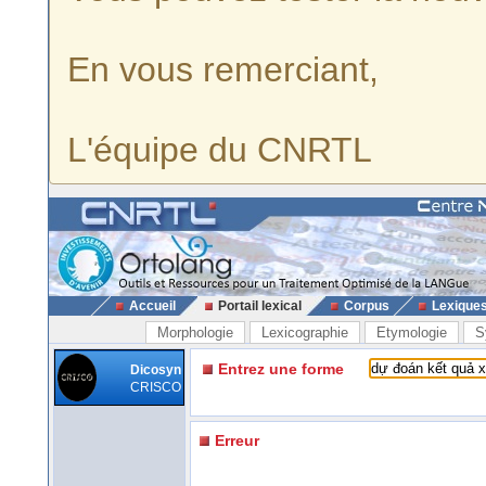
En vous remerciant,
L'équipe du CNRTL
Accueil
Portail lexical
Corpus
Lexique
Morphologie
Lexicographie
Etymologie
S
Entrez une forme
Dicosyn
CRISCO
Erreur