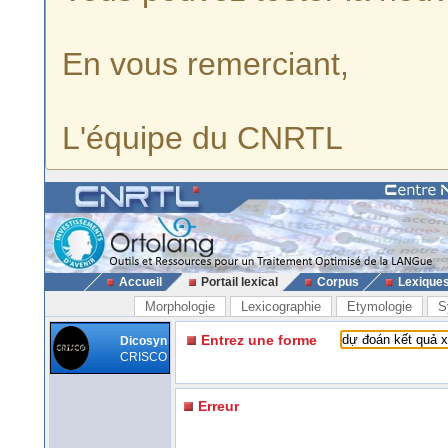
En vous remerciant,
L'équipe du CNRTL
Accueil
Portail lexical
Corpus
Lexique
Morphologie
Lexicographie
Etymologie
S
Entrez une forme
Dicosyn
CRISCO
Erreur