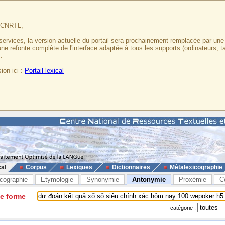
u CNRTL,
services, la version actuelle du portail sera prochainement remplacée par un
 une refonte complète de l'interface adaptée à tous les supports (ordinateurs, t
.
ion ici :
Portail lexical
cal
Corpus
Lexiques
Dictionnaires
Métalexicographie
cographie
Etymologie
Synonymie
Antonymie
Proxémie
C
ne forme
catégorie :