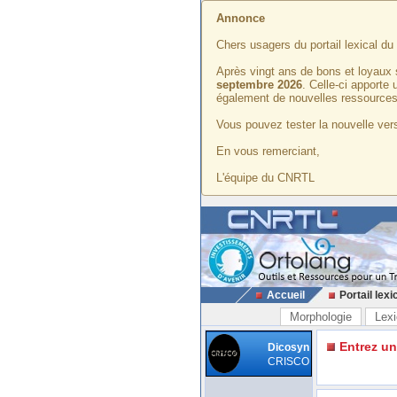
Annonce
Chers usagers du portail lexical d
Après vingt ans de bons et loyaux 
septembre 2026
. Celle-ci apporte
également de nouvelles ressources
Vous pouvez tester la nouvelle vers
En vous remerciant,
L'équipe du CNRTL
Accueil
Portail lexi
Morphologie
Lexi
Entrez u
Dicosyn
CRISCO