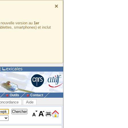
×
e nouvelle version au
1er
ablettes, smartphones) et inclut
Outils
Contact
oncordance
Aide