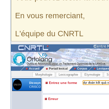
En vous remerciant,
L'équipe du CNRTL
Accueil
Portail lexical
Corpus
Lexique
Morphologie
Lexicographie
Etymologie
S
Entrez une forme
Dicosyn
CRISCO
Erreur