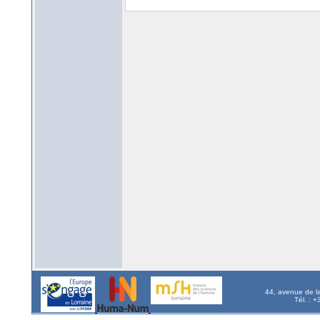
44, avenue de l
Tél. : 