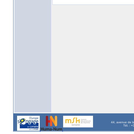
44, avenue de l
Tél. : 