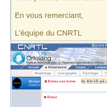
En vous remerciant,
L'équipe du CNRTL
Accueil
Portail lexical
Corpus
Lexique
Morphologie
Lexicographie
Etymologie
S
Entrez une forme
Dicosyn
CRISCO
Erreur