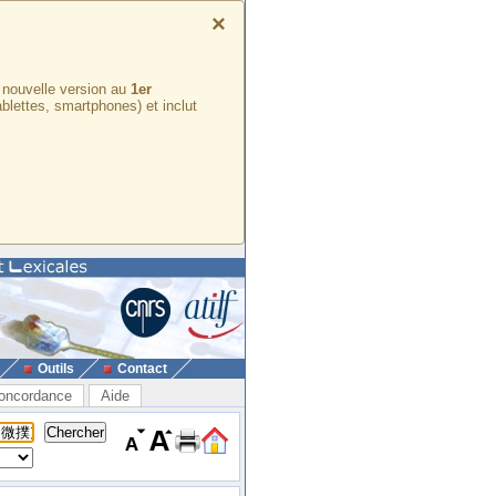
×
e nouvelle version au
1er
ablettes, smartphones) et inclut
Outils
Contact
oncordance
Aide