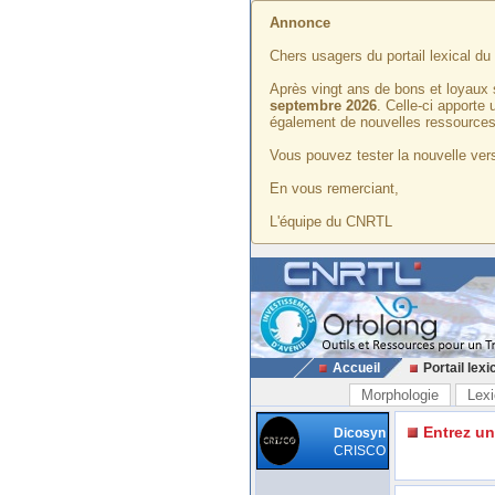
Annonce
Chers usagers du portail lexical d
Après vingt ans de bons et loyaux 
septembre 2026
. Celle-ci apporte
également de nouvelles ressources
Vous pouvez tester la nouvelle vers
En vous remerciant,
L'équipe du CNRTL
Accueil
Portail lexi
Morphologie
Lexi
Entrez u
Dicosyn
CRISCO