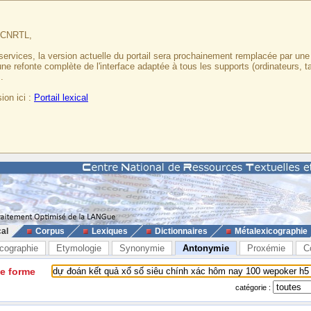
u CNRTL,
services, la version actuelle du portail sera prochainement remplacée par un
 une refonte complète de l'interface adaptée à tous les supports (ordinateurs, t
.
ion ici :
Portail lexical
cal
Corpus
Lexiques
Dictionnaires
Métalexicographie
cographie
Etymologie
Synonymie
Antonymie
Proxémie
C
ne forme
catégorie :