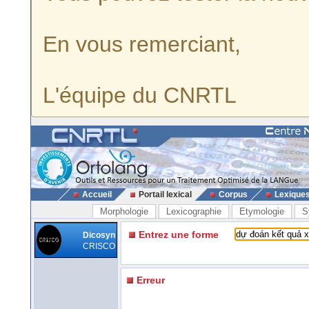
En vous remerciant,
L'équipe du CNRTL
Accueil
Portail lexical
Corpus
Lexique
Morphologie
Lexicographie
Etymologie
S
Entrez une forme
Dicosyn
CRISCO
Erreur