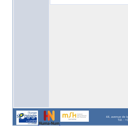
44, avenue de l
Tél. : 