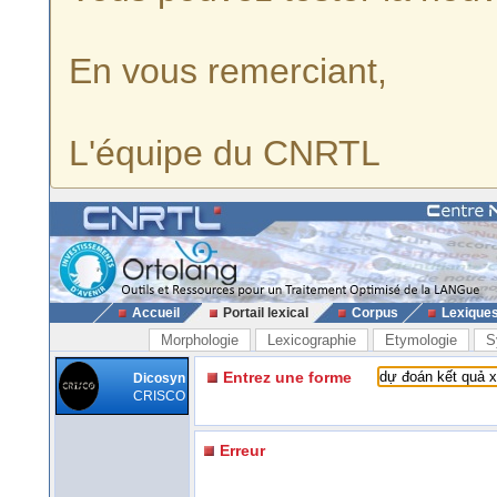
En vous remerciant,
L'équipe du CNRTL
Accueil
Portail lexical
Corpus
Lexique
Morphologie
Lexicographie
Etymologie
S
Entrez une forme
Dicosyn
CRISCO
Erreur