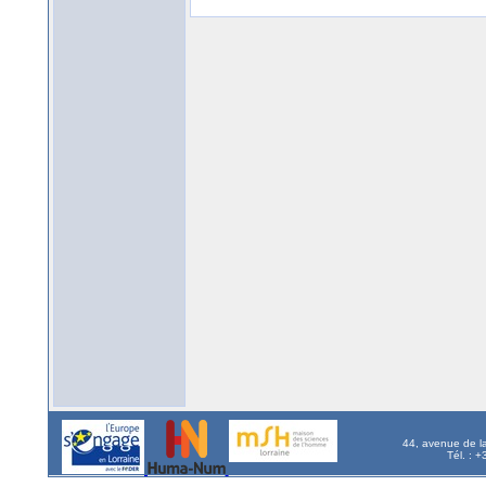
44, avenue de l
Tél. : 