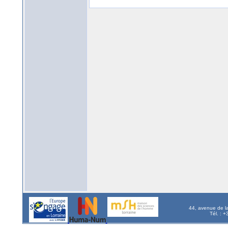
44, avenue de l
Tél. : 