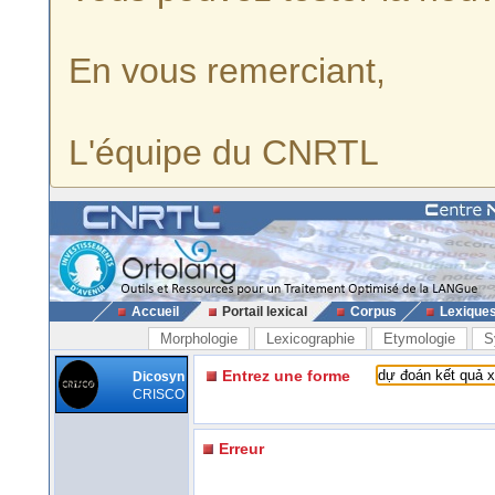
En vous remerciant,
L'équipe du CNRTL
Accueil
Portail lexical
Corpus
Lexique
Morphologie
Lexicographie
Etymologie
S
Entrez une forme
Dicosyn
CRISCO
Erreur