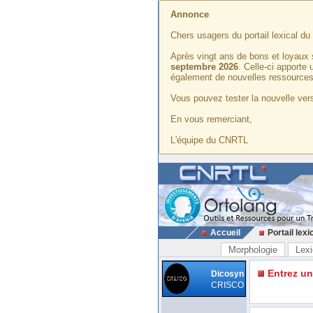
Annonce
Chers usagers du portail lexical d
Après vingt ans de bons et loyaux 
septembre 2026
. Celle-ci apporte
également de nouvelles ressources
Vous pouvez tester la nouvelle vers
En vous remerciant,
L'équipe du CNRTL
Accueil
Portail lexi
Morphologie
Lexi
Entrez u
Dicosyn
CRISCO