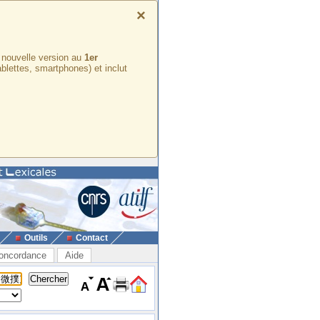
×
e nouvelle version au
1er
ablettes, smartphones) et inclut
Outils
Contact
oncordance
Aide