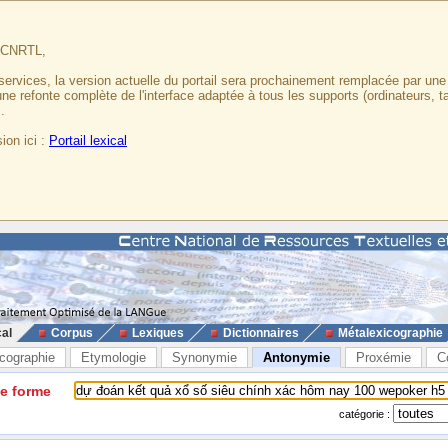
u CNRTL,
services, la version actuelle du portail sera prochainement remplacée par un
 une refonte complète de l'interface adaptée à tous les supports (ordinateurs, t
.
ion ici :
Portail lexical
cal
Corpus
Lexiques
Dictionnaires
Métalexicographie
cographie
Etymologie
Synonymie
Antonymie
Proxémie
C
ne forme
catégorie :