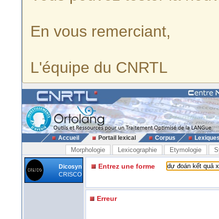
En vous remerciant,
L'équipe du CNRTL
Accueil
Portail lexical
Corpus
Lexique
Morphologie
Lexicographie
Etymologie
S
Entrez une forme
Dicosyn
CRISCO
Erreur