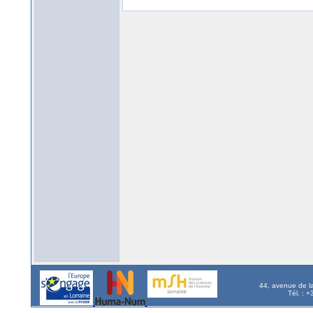
44, avenue de l
Tél. : 