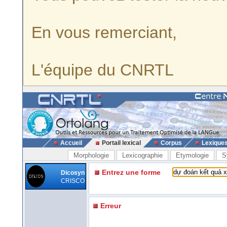
En vous remerciant,
L'équipe du CNRTL
Accueil
Portail lexical
Corpus
Lexique
Morphologie
Lexicographie
Etymologie
S
Entrez une forme
Dicosyn
CRISCO
Erreur