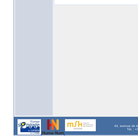
44, avenue de l
Tél. : 